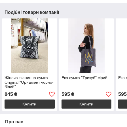
Подібні товари компанії
Жіноча тканинна сумка
Еко сумка "Тризуб" сірий
Еко 
Original "Орнамент чорно-
білий"
845
595
595
₴
₴
Купити
Купити
Про нас