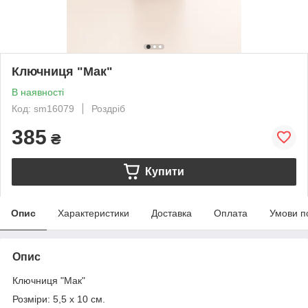
Ключниця "Мак"
В наявності
Код: sm16079
Роздріб
385
₴
Купити
Опис
Характеристики
Доставка
Оплата
Умови п
Опис
Ключниця "Мак"
Розміри:
5,5 х 10 см.