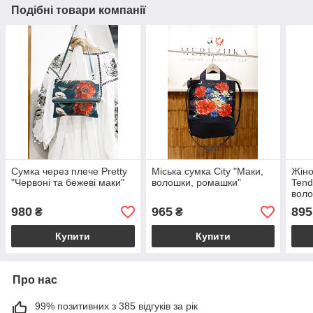
Подібні товари компанії
Сумка через плече Pretty
Міська сумка City "Маки,
Жіно
"Червоні та бежеві маки"
волошки, ромашки"
Tend
воло
980
965
895
₴
₴
Купити
Купити
Про нас
99% позитивних з 385 відгуків за рік