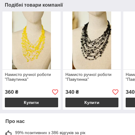
Подібні товари компанії
Намисто ручної роботи
Намисто ручної роботи
Нами
"Павутинка"
"Павутинка"
"Пав
360
340
340
₴
₴
Купити
Купити
Про нас
99% позитивних з 386 відгуків за рік