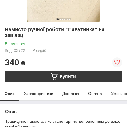
Намисто ручної роботи "Павутинка" на
зав'язці
В наявності
Код: 03722
Роздріб
340
₴
Купити
Опис
Характеристики
Доставка
Оплата
Умови п
Опис
Традиційне намисто, яке стане гарним доповненням до вашої
сукні або сорочки.