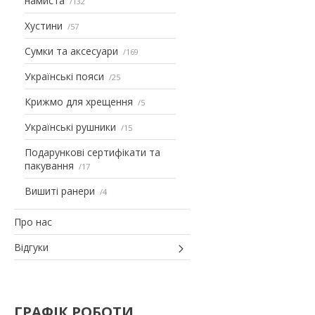
намиста
132
Хустини
57
Сумки та аксесуари
169
Українські пояси
25
Крижмо для хрещення
5
Українські рушники
15
Подарункові сертифікати та
пакування
17
Вишиті ранери
4
Про нас
Відгуки
ГРАФІК РОБОТИ