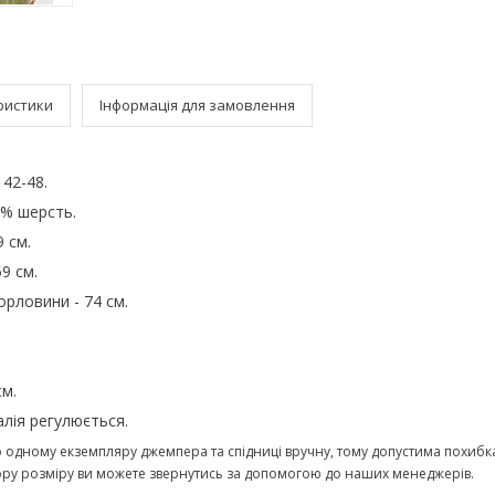
ристики
Інформація для замовлення
 42-48.
0% шерсть.
 см.
9 см.
орловини - 74 см.
см.
алія регулюється.
одному екземпляру джемпера та спідниці вручну, тому допустима похибка
ору розміру ви можете звернутись за допомогою до наших менеджерів.