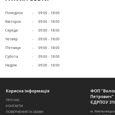
Понеділок
09:00
18:00
Вівторок
09:00
18:00
Середа
09:00
18:00
Четвер
09:00
18:00
Пʼятниця
09:00
18:00
Субота
09:00
18:00
Неділя
09:00
18:00
Корисна інформація
ФОП "Воло
Петрович" 
ПРО НАС
ЄДРПОУ 31
КОНТАКТИ
м. Хмельницьки
ПОВЕРНЕННЯ ТА ОБМІН