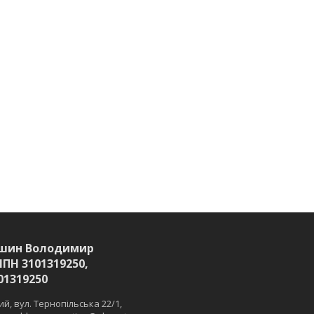
шин Володимир
ІПН 3101319250,
01319250
й, вул. Тернопільська 22/1,