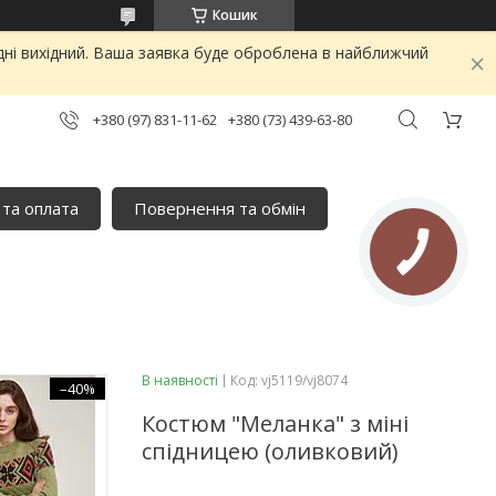
Кошик
дні вихідний. Ваша заявка буде оброблена в найближчий
+380 (97) 831-11-62
+380 (73) 439-63-80
 та оплата
Повернення та обмін
В наявності
Код:
vj5119/vj8074
–40%
Костюм "Меланка" з міні
спідницею (оливковий)