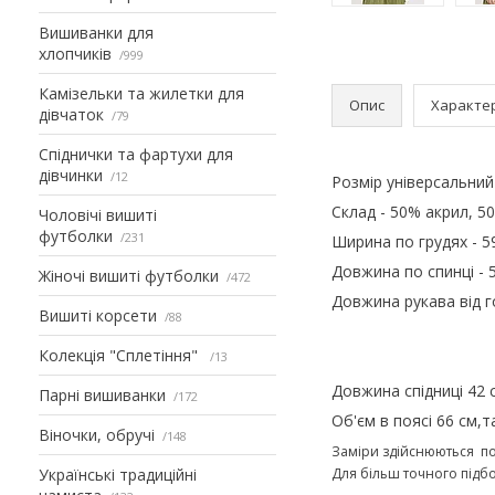
Вишиванки для
хлопчиків
999
Камізельки та жилетки для
Опис
Характе
дівчаток
79
Спіднички та фартухи для
дівчинки
12
Розмір універсальний
Склад - 50% акрил, 5
Чоловічі вишиті
футболки
231
Ширина по грудях - 59
Довжина по спинці - 5
Жіночі вишиті футболки
472
Довжина рукава від г
Вишиті корсети
88
Колекція "Сплетіння"
13
Довжина спідниці 42 
Парні вишиванки
172
Об'єм в поясі 66 см,т
Віночки, обручі
148
Заміри здійснюються по 
Українські традиційні
Для більш точного підб