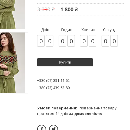
3 000 ₴
1 800 ₴
Днів
Годин
Хвилин
Секунд
0
0
0
0
0
0
0
0
Купити
+380 (97) 831-11-62
+380 (73) 439-63-80
повернення товару
протягом 14 днів
за домовленістю