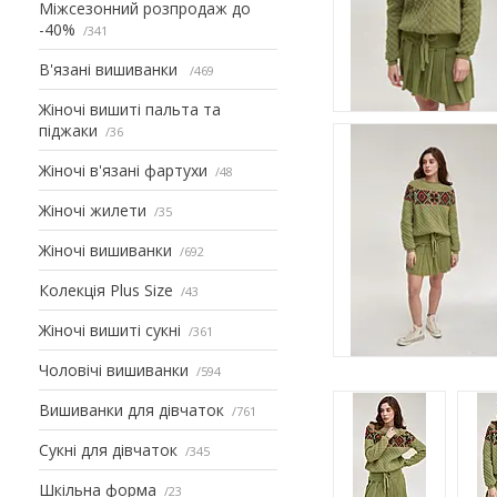
Міжсезонний розпродаж до
-40%
341
В'язані вишиванки
469
Жіночі вишиті пальта та
піджаки
36
Жіночі в'язані фартухи
48
Жіночі жилети
35
Жіночі вишиванки
692
Колекція Plus Size
43
Жіночі вишиті сукні
361
Чоловічі вишиванки
594
Вишиванки для дівчаток
761
Сукні для дівчаток
345
Шкільна форма
23