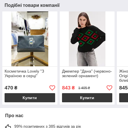
Подібні товари компанії
Косметичка Lovely "З
Джемпер "Дана" (червоно-
Жіно
Україною в серці"
зелений орнамент)
Orig
біли
470
843
845
₴
₴
1 405 ₴
Купити
Купити
Про нас
99% позитивних з 385 відгуків за рік