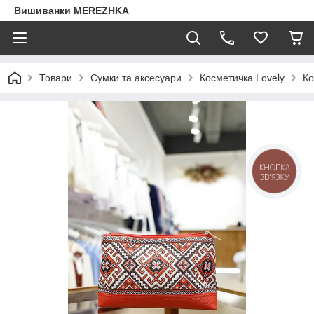
Вишиванки MEREZHKA
Товари
Сумки та аксесуари
Косметичка Lovely
Ко
КНОПКА
ЗВ'ЯЗКУ