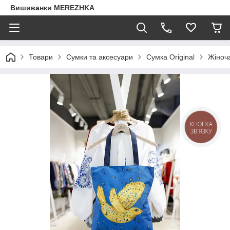
Вишиванки MEREZHKA
Товари
Сумки та аксесуари
Сумка Original
Жіноча
КНОПКА
ЗВ'ЯЗКУ