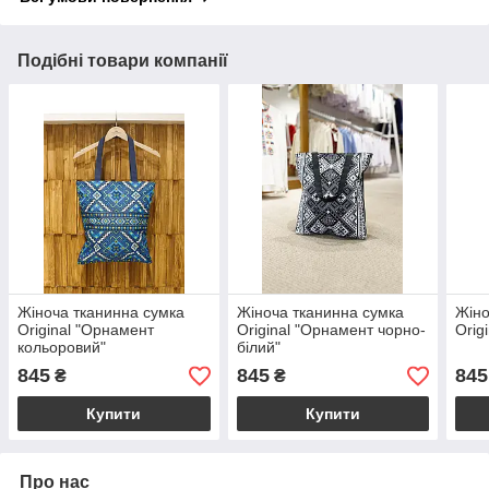
Подібні товари компанії
Жіноча тканинна сумка
Жіноча тканинна сумка
Жіно
Original "Орнамент
Original "Орнамент чорно-
Orig
кольоровий"
білий"
845
845
845
₴
₴
Купити
Купити
Про нас