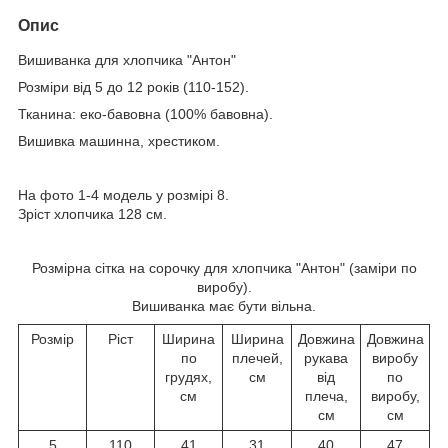
Опис
Вишиванка для хлопчика "Антон"
Розміри від 5 до 12 років (110-152).
Тканина: еко-бавовна (100% бавовна).
Вишивка машинна, хрестиком.
На фото 1-4 модель у розмірі 8.
Зріст хлопчика 128 см.
Розмірна сітка на сорочку для хлопчика "Антон" (заміри по
виробу).
Вишиванка має бути вільна.
Розмір
Ріст
Ширина
Ширина
Довжина
Довжина
по
плечей,
рукава
виробу
грудях,
см
від
по
см
плеча,
виробу,
см
см
5
110
41
31
40
47