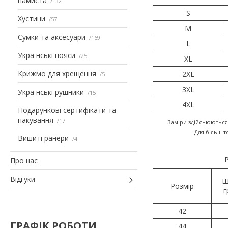
намиста
132
S
Хустини
57
M
Сумки та аксесуари
169
L
Українські пояси
25
XL
Крижмо для хрещення
2XL
5
3XL
Українські рушники
15
4XL
Подарункові сертифікати та
пакування
17
Заміри здійснюються
Для більш 
Вишиті ранери
4
Р
Про нас
Відгуки
Ш
Розмір
г
42
ГРАФІК РОБОТИ
44