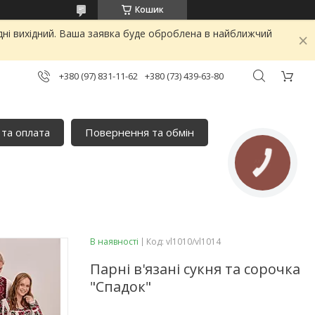
Кошик
дні вихідний. Ваша заявка буде оброблена в найближчий
+380 (97) 831-11-62
+380 (73) 439-63-80
 та оплата
Повернення та обмін
КНОПКА
ЗВ'ЯЗКУ
В наявності
Код:
vl1010/vl1014
Парні в'язані сукня та сорочка
"Спадок"