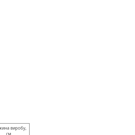
жина виробу,
см