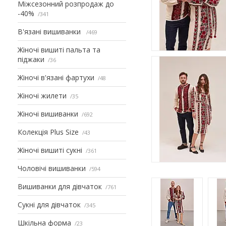
Міжсезонний розпродаж до
-40%
341
В'язані вишиванки
469
Жіночі вишиті пальта та
піджаки
36
Жіночі в'язані фартухи
48
Жіночі жилети
35
Жіночі вишиванки
692
Колекція Plus Size
43
Жіночі вишиті сукні
361
Чоловічі вишиванки
594
Вишиванки для дівчаток
761
Сукні для дівчаток
345
Шкільна форма
23