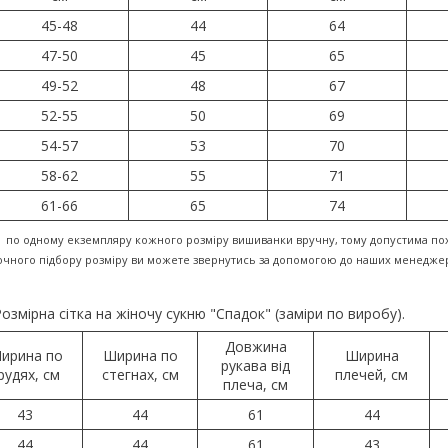
45-48
44
64
47-50
45
65
49-52
48
67
52-55
50
69
54-57
53
70
58-62
55
71
61-66
65
74
 по одному екземпляру кожного розміру вишиванки вручну, тому допустима пох
точного підбору розміру ви можете звернутись за допомогою до наших менеджер
озмірна сітка на жіночу сукню "Спадок" (заміри по виробу).
Довжина
ирина по
Ширина по
Ширина
рукава від
рудях, см
стегнах, см
плечей, см
плеча, см
43
44
61
44
44
44
61
43