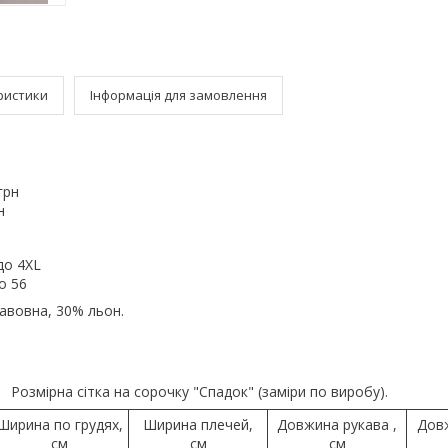
ристики
Інформація для замовлення
грн
н
 до 4XL
до 56
бавовна, 30% льон.
Розмірна сітка на сорочку "Спадок" (заміри по виробу).
Ширина по грудях,
Ширина плечей,
Довжина рукава ,
Дов
см
см
см