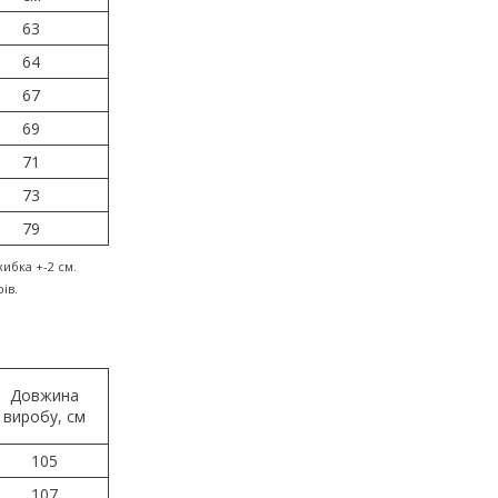
63
64
67
69
71
73
79
ибка +-2 см.
ів.
Довжина
виробу, см
105
107