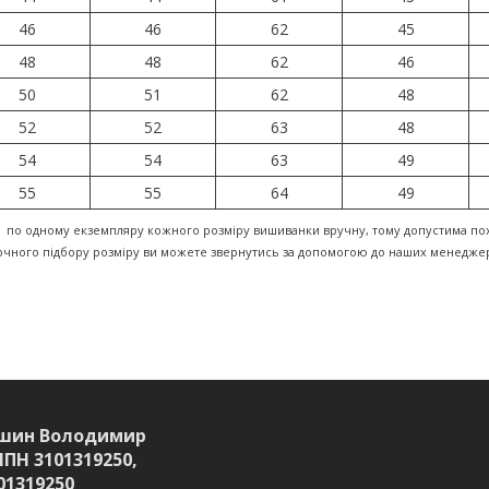
46
46
62
45
48
48
62
46
50
51
62
48
52
52
63
48
54
54
63
49
55
55
64
49
 по одному екземпляру кожного розміру вишиванки вручну, тому допустима пох
точного підбору розміру ви можете звернутись за допомогою до наших менеджер
шин Володимир
ІПН 3101319250,
01319250