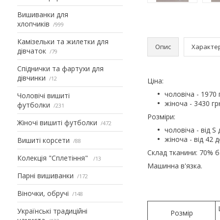
Вишиванки для
хлопчиків
999
Камізельки та жилетки для
Опис
Характе
дівчаток
79
Спіднички та фартухи для
дівчинки
12
Ціна:
чоловіча - 1970 
Чоловічі вишиті
жіноча - 3430 гр
футболки
231
Розміри:
Жіночі вишиті футболки
472
чоловіча - від S
жіноча - від 42 
Вишиті корсети
88
Склад тканини: 70% 
Колекція "Сплетіння"
13
Машинна в'язка.
Парні вишиванки
172
Віночки, обручі
148
Українські традиційні
Розмір