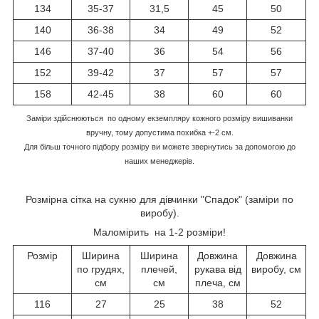
134
35-37
31,5
45
50
140
36-38
34
49
52
146
37-40
36
54
56
152
39-42
37
57
57
158
42-45
38
60
60
Заміри здійснюються по одному екземпляру кожного розміру вишиванки
вручну, тому допустима похибка +-2 см.
Для більш точного підбору розміру ви можете звернутись за допомогою до
наших менеджерів.
Розмірна сітка на сукню для дівчинки "Спадок" (заміри по
виробу).
Маломірить на 1-2 розміри!
Розмір
Ширина
Ширина
Довжина
Довжина
по грудях,
плечей,
рукава від
виробу, см
см
см
плеча, см
116
27
25
38
52