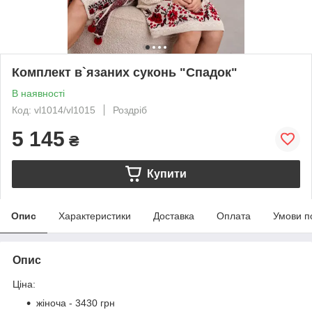
Комплект в`язаних суконь "Спадок"
В наявності
Код: vl1014/vl1015
Роздріб
5 145
₴
Купити
Опис
Характеристики
Доставка
Оплата
Умови п
Опис
Ціна:
жіноча - 3430 грн