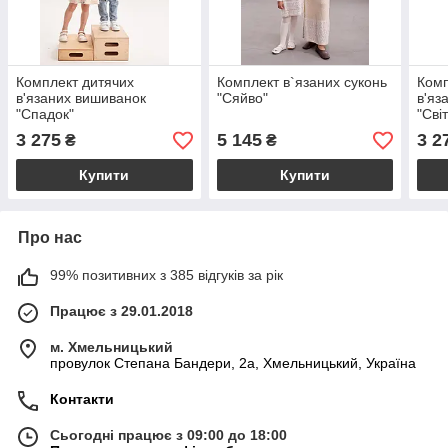
Комплект дитячих
Комплект в`язаних суконь
Комп
в'язаних вишиванок
"Сяйво"
в'яз
"Спадок"
"Сві
3 275
5 145
3 2
₴
₴
Купити
Купити
Про нас
99% позитивних з 385 відгуків за рік
Працює з 29.01.2018
м. Хмельницький
провулок Степана Бандери, 2a, Хмельницький, Україна
Контакти
Сьогодні працює з 09:00 до 18:00