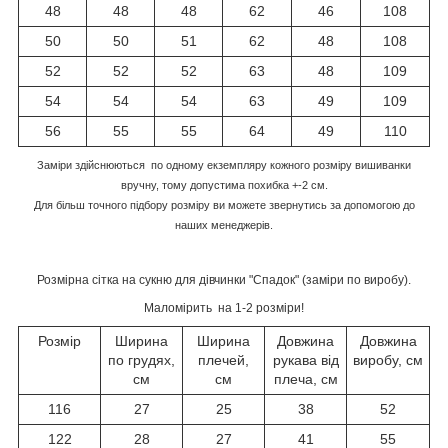
48
48
48
62
46
108
50
50
51
62
48
108
52
52
52
63
48
109
54
54
54
63
49
109
56
55
55
64
49
110
Заміри здійснюються по одному екземпляру кожного розміру вишиванки
вручну, тому допустима похибка +-2 см.
Для більш точного підбору розміру ви можете звернутись за допомогою до
наших менеджерів.
Розмірна сітка на сукню для дівчинки "Спадок" (заміри по виробу).
Маломірить на 1-2 розміри!
Розмір
Ширина
Ширина
Довжина
Довжина
по грудях,
плечей,
рукава від
виробу, см
см
см
плеча, см
116
27
25
38
52
122
28
27
41
55