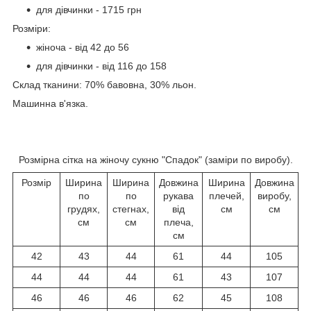
для дівчинки - 1715 грн
Розміри:
жіноча - від 42 до 56
для дівчинки - від 116 до 158
Склад тканини: 70% бавовна, 30% льон.
Машинна в'язка.
Розмірна сітка на жіночу сукню "Спадок" (заміри по виробу).
Розмір
Ширина
Ширина
Довжина
Ширина
Довжина
по
по
рукава
плечей,
виробу,
грудях,
стегнах,
від
см
см
см
см
плеча,
см
42
43
44
61
44
105
44
44
44
61
43
107
46
46
46
62
45
108