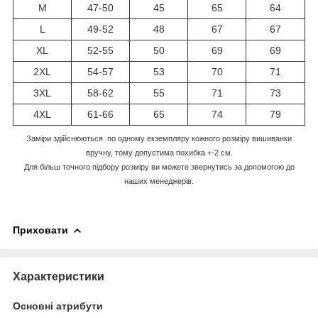
M
47-50
45
65
64
L
49-52
48
67
67
XL
52-55
50
69
69
2XL
54-57
53
70
71
3XL
58-62
55
71
73
4XL
61-66
65
74
79
Заміри здійснюються по одному екземпляру кожного розміру вишиванки
вручну, тому допустима похибка +-2 см.
Для більш точного підбору розміру ви можете звернутись за допомогою до
наших менеджерів.
Приховати
Характеристики
Основні атрибути