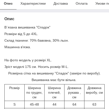
Опис
Характеристики
Доставка
Оплата
Умови п
Опис
В`язана вишиванка "Спадок"
Розміри від S до 4XL.
Склад тканини: 70% бавовна, 30% льон.
Машинна в'язка.
На фото модель у розмірі ХL.
Зріст моделі 175 см. Носить розмір M-L.
Розмірна сітка на вишиванку "Спадок" (заміри по виробу).
Вишиванка має бути вільна.
Розмір
Ширина
Ширина
Довжина
Довжина
по грудях,
плечей,
рукава ,
виробу, см
см
см
см
S
45-48
44
64
63