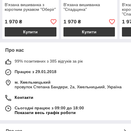
В'язана вишиванка з
В'язана вишиванка
В'яз
коротким рукавом "Оберіг"
"Спадщина"
коро
"Спа
1 970
1 970
1 9
₴
₴
Купити
Купити
Про нас
99% позитивних з 385 відгуків за рік
Працює з 29.01.2018
м. Хмельницький
провулок Степана Бандери, 2a, Хмельницький, Україна
Контакти
Сьогодні працює з 09:00 до 18:00
Показати весь графік роботи
Про нас