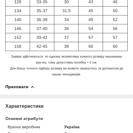
128
33-35
30
43
46
134
35-37
31,5
45
50
140
36-38
34
49
52
146
37-40
36
54
56
152
39-42
37
57
57
158
42-45
38
60
60
Заміри здійснюються по одному екземпляру кожного розміру вишиванки
вручну, тому допустима похибка +-2 см.
Для більш точного підбору розміру ви можете звернутись за допомогою до
наших менеджерів.
Приховати
Характеристики
Основні атрибути
Країна виробник
Україна