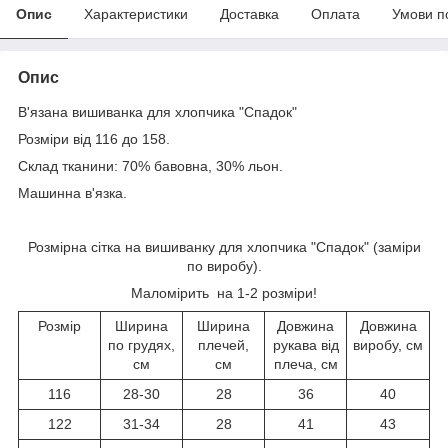
Опис
Характеристики
Доставка
Оплата
Умови п
Опис
В'язана вишиванка для хлопчика "Спадок"
Розміри від 116 до 158.
Склад тканини: 70% бавовна, 30% льон.
Машинна в'язка.
Розмірна сітка на вишиванку для хлопчика "Спадок" (заміри
по виробу).
Маломірить на 1-2 розміри!
Розмір
Ширина
Ширина
Довжина
Довжина
по грудях,
плечей,
рукава від
виробу, см
см
см
плеча, см
116
28-30
28
36
40
122
31-34
28
41
43