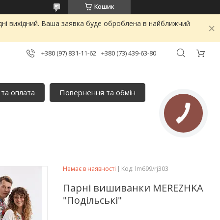
Кошик
дні вихідний. Ваша заявка буде оброблена в найближчий
+380 (97) 831-11-62
+380 (73) 439-63-80
 та оплата
Повернення та обмін
Немає в наявності
Код:
lm699/rj303
Парні вишиванки MEREZHKA
"Подільські"