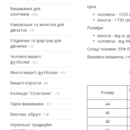
Ціна:
Вишиванки для
хлопчиків
чоловіча - 1525 
999
жіноча - 1730 гр
Камізельки та жилетки для
Розміри:
дівчаток
79
жіноча - від xs д
Спіднички та фартухи для
чоловіча - від 44
дівчинки
12
Склад тканини: 55% б
Чоловічі вишиті
Вишивка машинна, гл
футболки
231
Жіночі вишиті футболки
472
Вишиті корсети
88
Розмір
Колекція "Сплетіння"
13
Парні вишиванки
44
172
46
Віночки, обручі
148
48
Українські традиційні