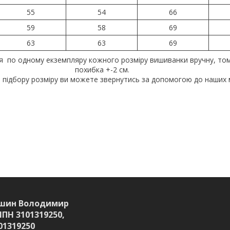
55
54
66
59
58
69
63
63
69
я по одному екземпляру кожного розміру вишиванки вручну, то
похибка +-2 см.
 підбору розміру ви можете звернутись за допомогою до наших 
шин Володимир
ІПН 3101319250,
01319250