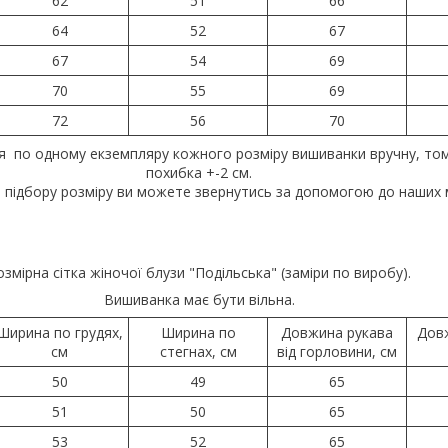
62
51
66
64
52
67
67
54
69
70
55
69
72
56
70
я по одному екземпляру кожного розміру вишиванки вручну, то
похибка +-2 см.
 підбору розміру ви можете звернутись за допомогою до наших 
озмірна сітка жіночої блузи "Подільська" (заміри по виробу).
Вишиванка має бути вільна.
Ширина по грудях,
Ширина по
Довжина рукава
Дов
см
стегнах, см
від горловини, см
50
49
65
51
50
65
53
52
65