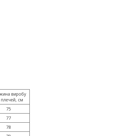
жина виробу
д плечей, см
75
77
78