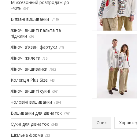
Міжсезонний розпродаж до
-40%
341
В'язані вишиванки
469
Жіночі вишиті пальта та
піджаки
36
Жіночі в'язані фартухи
48
Жіночі жилети
35
Жіночі вишиванки
692
Колекція Plus Size
43
Жіночі вишиті сукні
361
Чоловічі вишиванки
594
Вишиванки для дівчаток
761
Опис
Характе
Сукні для дівчаток
345
Шкільна форма
23