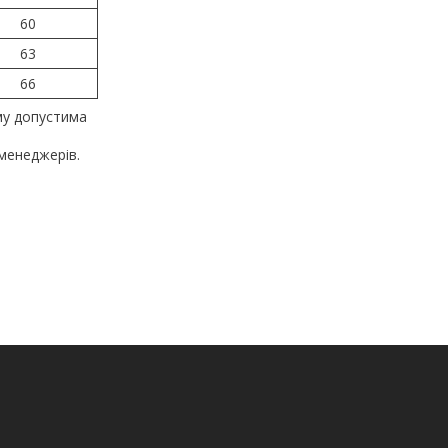
60
63
66
му допустима
менеджерів.