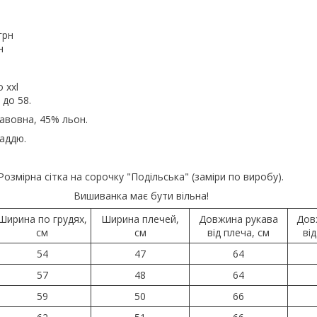
грн
н
о xxl
 до 58.
авовна, 45% льон.
аддю.
Розмірна сітка на сорочку "Подільська" (заміри по виробу).
Вишиванка має бути вільна!
Ширина по грудях,
Ширина плечей,
Довжина рукава
Дов
см
см
від плеча, см
ві
54
47
64
57
48
64
59
50
66