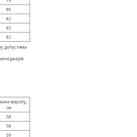
79
80
82
82
82
му допустима
менеджерів.
жина виробу,
см
58
58
59