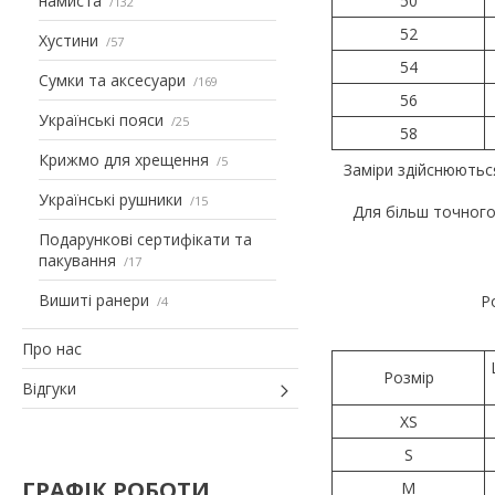
намиста
50
132
52
Хустини
57
54
Сумки та аксесуари
169
56
Українські пояси
25
58
Крижмо для хрещення
5
Заміри здійснюютьс
Українські рушники
15
Для більш точного
Подарункові сертифікати та
пакування
17
Вишиті ранери
Р
4
Про нас
Розмір
Відгуки
XS
S
ГРАФІК РОБОТИ
M