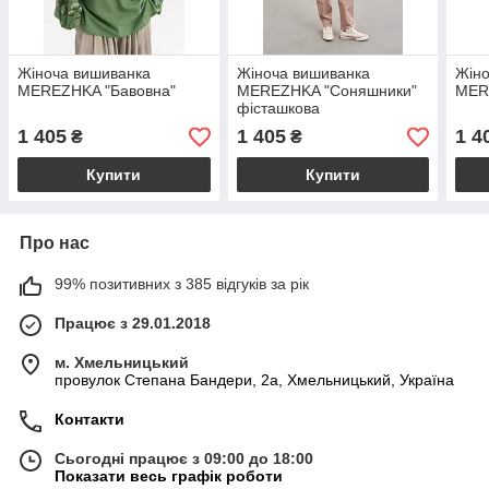
Жіноча вишиванка
Жіноча вишиванка
Жіно
MEREZHKA "Бавовна"
MEREZHKA "Соняшники"
MER
фісташкова
1 405
1 405
1 4
₴
₴
Купити
Купити
Про нас
99% позитивних з 385 відгуків за рік
Працює з 29.01.2018
м. Хмельницький
провулок Степана Бандери, 2a, Хмельницький, Україна
Контакти
Сьогодні працює з 09:00 до 18:00
Показати весь графік роботи