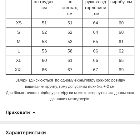
по грудях,
по
рукава від
виробу, см
см
стегнах,
горловини
см
, см
XS
51
51
64
60
S
52
52
64
60
M
53
53
65
61
L
53
58
66
62
XL
60
61
66
65
XXL
66
67
67
69
Заміри здійснюються по одному екземпляру кожного розміру
вишиванки вручну, тому допустима похибка +-2 см.
Для більш точного підбору розміру ви можете звернутись за допомогою
до наших менеджерів.
Приховати
Характеристики