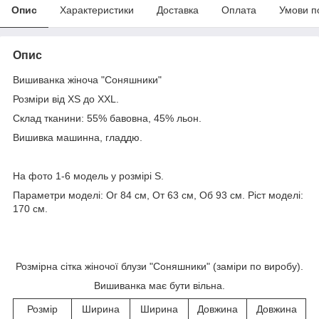
Опис
Характеристики
Доставка
Оплата
Умови п
Опис
Вишиванка жіноча "Соняшники"
Розміри від XS до XXL.
Склад тканини: 55% бавовна, 45% льон.
Вишивка машинна, гладдю.
На фото 1-6 модель у розмірі S.
Параметри моделі: Ог 84 см, От 63 см, Об 93 см. Ріст моделі:
170 см.
Розмірна сітка жіночої блузи "Соняшники" (заміри по виробу).
Вишиванка має бути вільна.
Розмір
Ширина
Ширина
Довжина
Довжина