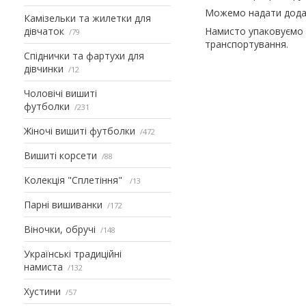
Можемо надати додат
Камізельки та жилетки для
дівчаток
Намисто упаковуємо 
79
транспортування.
Спіднички та фартухи для
дівчинки
12
Чоловічі вишиті
футболки
231
Жіночі вишиті футболки
472
Вишиті корсети
88
Колекція "Сплетіння"
13
Парні вишиванки
172
Віночки, обручі
148
Українські традиційні
намиста
132
Хустини
57