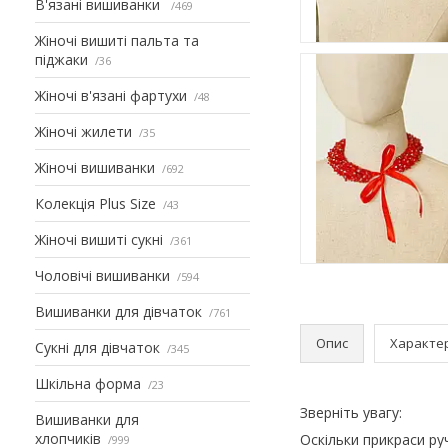
В'язані вишиванки
469
Жіночі вишиті пальта та
піджаки
36
Жіночі в'язані фартухи
48
Жіночі жилети
35
Жіночі вишиванки
692
Колекція Plus Size
43
Жіночі вишиті сукні
361
Чоловічі вишиванки
594
Вишиванки для дівчаток
761
Опис
Характе
Сукні для дівчаток
345
Шкільна форма
23
Зверніть увагу:
Вишиванки для
хлопчиків
Оскільки прикраси ру
999