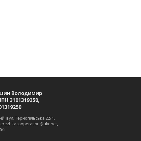
шин Володимир
ІПН 3101319250,
01319250
й, вул. Тернопільська 22/1,
 merezhkacooperation@ukr.net,
 56