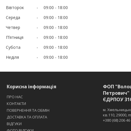
Вівторок
09:00
18:00
Середа
09:00
18:00
Четвер
09:00
18:00
Пʼятниця
09:00
18:00
Субота
09:00
18:00
Неділя
09:00
18:00
Корисна інформація
ФОП "Воло
Петрович" 
ПРО НАС
ЄДРПОУ 31
КОНТАКТИ
м. Хмельницьки
ПОВЕРНЕННЯ ТА ОБМІН
кв.110, 29000,
ДОСТАВКА ТА ОПЛАТА
+380 (68) 206 46
ВІДГУКИ
ФОТО ВІДГУКИ