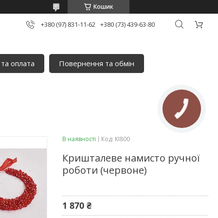
Кошик
+380 (97) 831-11-62
+380 (73) 439-63-80
 та оплата
Повернення та обмін
В наявності
Код:
KI800
Кришталеве намисто ручної
роботи (червоне)
1 870 ₴