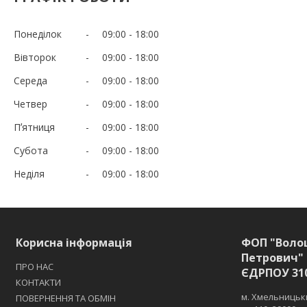
Понеділок
09:00
18:00
Вівторок
09:00
18:00
Середа
09:00
18:00
Четвер
09:00
18:00
Пʼятниця
09:00
18:00
Субота
09:00
18:00
Неділя
09:00
18:00
Корисна інформація
ФОП "Воло
Петрович" 
ПРО НАС
ЄДРПОУ 31
КОНТАКТИ
м. Хмельницьки
ПОВЕРНЕННЯ ТА ОБМІН