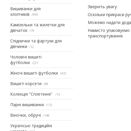
Зверніть увагу:
Вишиванки для
хлопчиків
Оскільки прикраси ру
999
Можемо надати додат
Камізельки та жилетки для
дівчаток
Намисто упаковуємо 
79
транспортування.
Спіднички та фартухи для
дівчинки
12
Чоловічі вишиті
футболки
231
Жіночі вишиті футболки
472
Вишиті корсети
88
Колекція "Сплетіння"
13
Парні вишиванки
172
Віночки, обручі
148
Українські традиційні