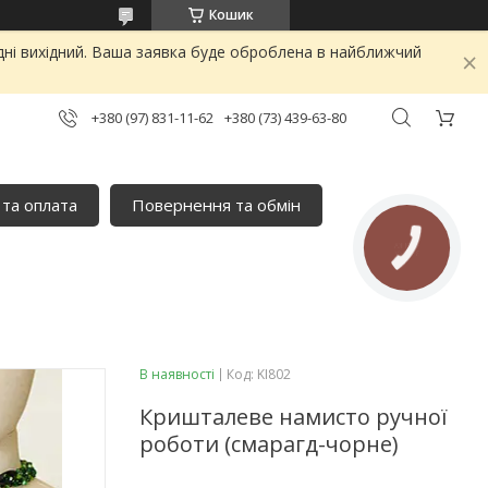
Кошик
дні вихідний. Ваша заявка буде оброблена в найближчий
+380 (97) 831-11-62
+380 (73) 439-63-80
 та оплата
Повернення та обмін
КНОПКА
ЗВ'ЯЗКУ
В наявності
Код:
KI802
Кришталеве намисто ручної
роботи (смарагд-чорне)