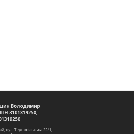
шин Володимир
ІПН 3101319250,
01319250
й, вул. Тернопільська 22/1,