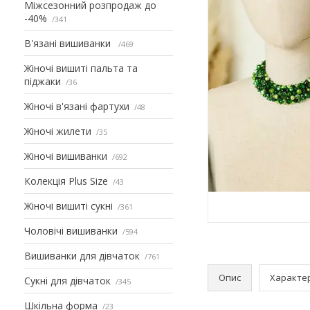
Міжсезонний розпродаж до
-40%
341
В'язані вишиванки
469
Жіночі вишиті пальта та
піджаки
36
Жіночі в'язані фартухи
48
Жіночі жилети
35
Жіночі вишиванки
692
Колекція Plus Size
43
Жіночі вишиті сукні
361
Чоловічі вишиванки
594
Вишиванки для дівчаток
761
Опис
Характе
Сукні для дівчаток
345
Шкільна форма
23