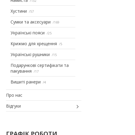
намиста
132
Хустини
57
Сумки та аксесуари
169
Українські пояси
25
Крижмо для хрещення
5
Українські рушники
15
Подарункові сертифікати та
пакування
17
Вишиті ранери
4
Про нас
Відгуки
ГРАФІК РОБОТИ