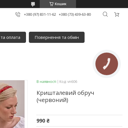
Кошик
+380 (97) 831-11-62
+380 (73) 439-63-80
 та оплата
Повернення та обмін
КНОПКА
ЗВ'ЯЗКУ
В наявності
Код:
vn606
Кришталевий обруч
(червоний)
990 ₴