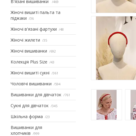
В'язані вишиванки
469
Жіночі вишиті пальта та
піджаки
36
Жіночі в'язані фартухи
48
Жіночі жилети
35
Жіночі вишиванки
692
Колекція Plus Size
43
Жіночі вишиті сукні
361
Чоловічі вишиванки
594
Вишиванки для дівчаток
761
Сукні для дівчаток
345
Шкільна форма
23
Вишиванки для
хлопчиків
999