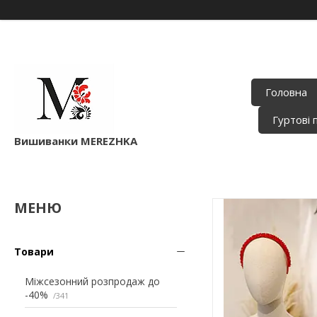
Головна
Гуртові 
Вишиванки MEREZHKA
Товари
Міжсезонний розпродаж до
-40%
341