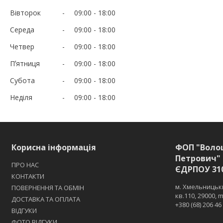
Вівторок
09:00
18:00
Середа
09:00
18:00
Четвер
09:00
18:00
Пʼятниця
09:00
18:00
Субота
09:00
18:00
Неділя
09:00
18:00
Корисна інформація
ФОП "Воло
Петрович" 
ПРО НАС
ЄДРПОУ 31
КОНТАКТИ
м. Хмельницьки
ПОВЕРНЕННЯ ТА ОБМІН
кв.110, 29000,
ДОСТАВКА ТА ОПЛАТА
+380 (68) 206 46
ВІДГУКИ
ФОТО ВІДГУКИ