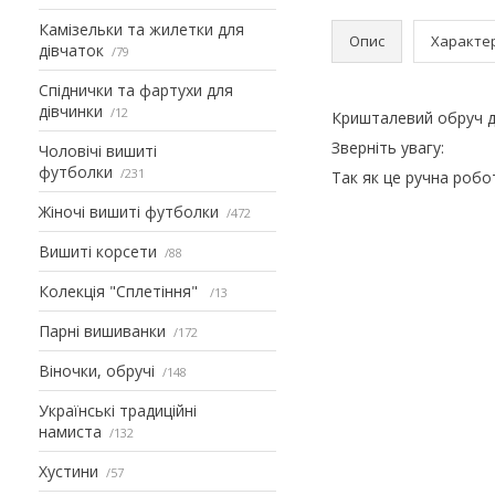
Камізельки та жилетки для
Опис
Характе
дівчаток
79
Спіднички та фартухи для
дівчинки
12
Кришталевий обруч д
Зверніть увагу:
Чоловічі вишиті
футболки
231
Так як це ручна робот
Жіночі вишиті футболки
472
Вишиті корсети
88
Колекція "Сплетіння"
13
Парні вишиванки
172
Віночки, обручі
148
Українські традиційні
намиста
132
Хустини
57