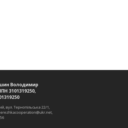
шин Володимир
ІПН 3101319250,
01319250
й, вул. Тернопільська 22/1,
 merezhkacooperation@ukr.net,
 56