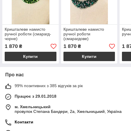
Кришталеве намисто
Кришталеве намисто
Кри
ручної роботи (смарагд-
ручної роботи
ручн
чорне)
(смарагдове)
1 870
1 870
1 8
₴
₴
Купити
Купити
Про нас
99% позитивних з 385 відгуків за рік
Працює з 29.01.2018
м. Хмельницький
провулок Степана Бандери, 2a, Хмельницький, Україна
Контакти