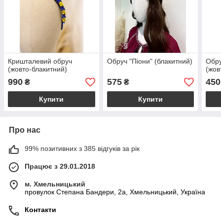
Кришталевий обруч
Обруч "Піони" (блакитний)
Обру
(жовто-блакитний)
(жов
990
575
450
₴
₴
Купити
Купити
Про нас
99% позитивних з 385 відгуків за рік
Працює з 29.01.2018
м. Хмельницький
провулок Степана Бандери, 2a, Хмельницький, Україна
Контакти