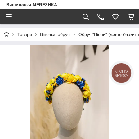
Вишиванки MEREZHKA
Товари
Віночки, обручі
Обруч "Піони" (жовто-блакит
КНОПКА
ЗВ'ЯЗКУ