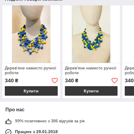
Дерев'яне намисто ручної
Дерев'яне намисто ручної
Дере
роботи
роботи
робо
340
340
340
₴
₴
Купити
Купити
Про нас
99% позитивних з 386 відгуків за рік
Працює з 29.01.2018