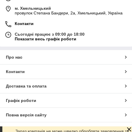
м. Хмельницький
провулок Степана Бандери, 2a, Хмельницький, Україна
Контакти
Сьогодні працює з 09:00 до 18:00
Показати весь графік роботи
Про нас
Контакти
Доставка та оплата
Графік роботи
Повна версія сайту
Сайт створено на маркетплейсі
Prom.ua
Зараз компанія не може швидко обробляти замовлення та