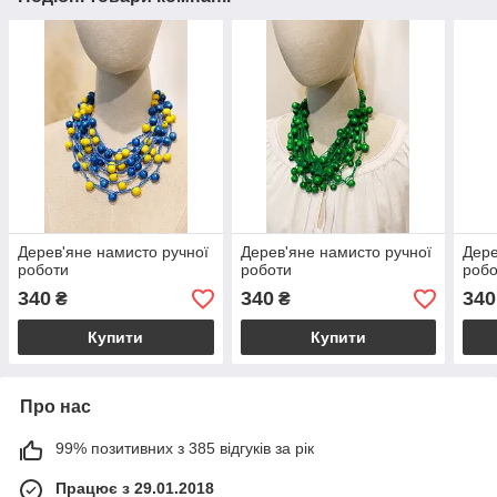
Дерев'яне намисто ручної
Дерев'яне намисто ручної
Дере
роботи
роботи
робо
340
340
340
₴
₴
Купити
Купити
Про нас
99% позитивних з 385 відгуків за рік
Працює з 29.01.2018