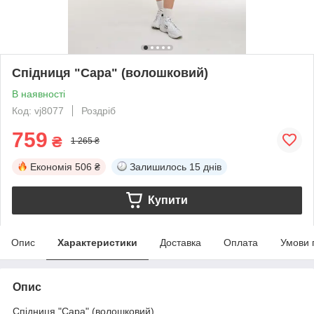
Спідниця "Сара" (волошковий)
В наявності
Код: vj8077
Роздріб
759
₴
1 265 ₴
Економія
506 ₴
Залишилось
15 днів
Купити
Опис
Характеристики
Доставка
Оплата
Умови 
Опис
Спідниця "Сара" (волошковий)