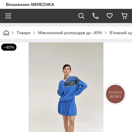
Вишиванки MEREZHKA
Товари
Міжсезонний розпродаж до -40%
В'язаний о
–40%
КНОПКА
ЗВ'ЯЗКУ