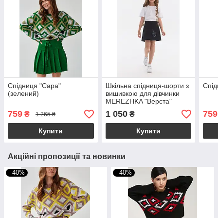
Спідниця "Сара"
Шкільна спідниця-шорти з
Спід
(зелений)
вишивкою для дівчинки
MEREZHKA "Верста"
(темно-синя)
759
1 050
759
₴
₴
1 265 ₴
Купити
Купити
Акційні пропозиції та новинки
–40%
–40%