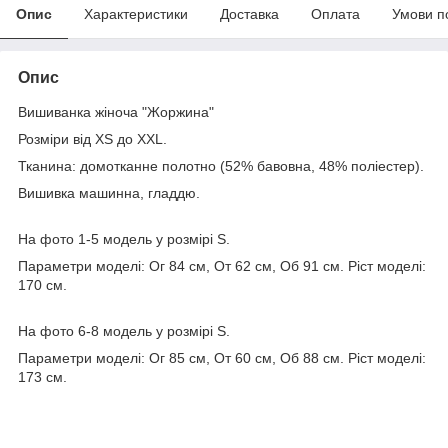
Опис
Характеристики
Доставка
Оплата
Умови п
Опис
Вишиванка жіноча "Жоржина"
Розміри від XS до ХХL.
Тканина: домотканне полотно (52% бавовна, 48% поліестер).
Вишивка машинна, гладдю.
На фото 1-5 модель у розмірі S.
Параметри моделі: Ог 84 см, От 62 см, Об 91 см. Ріст моделі:
170 см.
На фото 6-8 модель у розмірі S.
Параметри моделі: Ог 85 см, От 60 см, Об 88 см. Ріст моделі:
173 см.