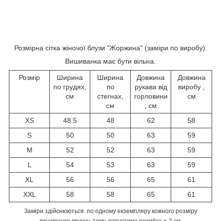
Розмірна сітка жіночої блузи "Жоржина" (заміри по виробу).
Вишиванка має бути вільна.
Розмір
Ширина
Ширина
Довжина
Довжина
по грудях,
по
рукава від
виробу ,
см
стегнах,
горловини
см
см
, см
XS
48.5
48
62
58
S
50
50
63
59
M
52
52
63
59
L
54
53
63
59
XL
56
56
65
61
XXL
58
58
65
61
Заміри здійснюються по одному екземпляру кожного розміру
вишиванки вручну, тому допустима похибка +-2 см.