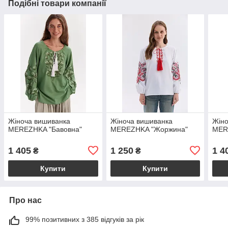
Подібні товари компанії
Жіноча вишиванка
Жіноча вишиванка
Жіно
MEREZHKA "Бавовна"
MEREZHKA "Жоржина"
MER
1 405
1 250
1 4
₴
₴
Купити
Купити
Про нас
99% позитивних з 385 відгуків за рік