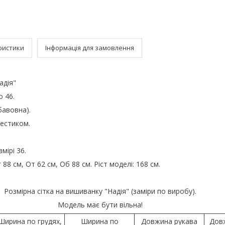
ристики
Інформація для замовлення
адія"
о 46.
бавовна).
естиком.
мірі 36.
88 см, От 62 см, Об 88 см. Ріст моделі: 168 см.
Розмірна сітка на вишиванку "Надія" (заміри по виробу).
Модель має бути вільна!
Ширина по грудях,
Ширина по
Довжина рукава
Дов