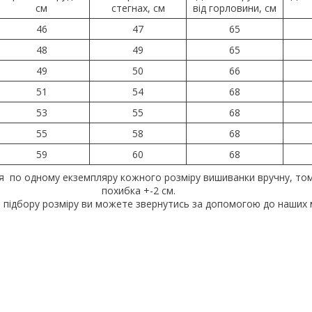
см
стегнах, см
від горловини, см
46
47
65
48
49
65
49
50
66
51
54
68
53
55
68
55
58
68
59
60
68
я по одному екземпляру кожного розміру вишиванки вручну, то
похибка +-2 см.
 підбору розміру ви можете звернутись за допомогою до наших 