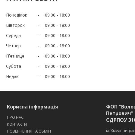
Понеділок
09:00
18:00
Вівторок
09:00
18:00
Середа
09:00
18:00
Четвер
09:00
18:00
Пʼятниця
09:00
18:00
Субота
09:00
18:00
Неділя
09:00
18:00
Корисна інформація
ФОП "Воло
Петрович" 
ПРО НАС
ЄДРПОУ 31
КОНТАКТИ
м. Хмельницьки
ПОВЕРНЕННЯ ТА ОБМІН