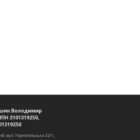
шин Володимир
ІПН 3101319250,
01319250
й, вул. Тернопільська 22/1,