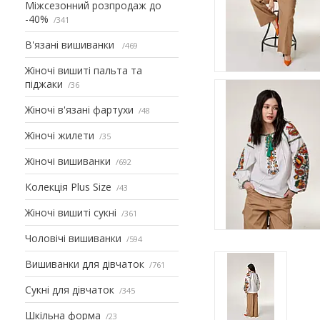
Міжсезонний розпродаж до
-40%
341
В'язані вишиванки
469
Жіночі вишиті пальта та
піджаки
36
Жіночі в'язані фартухи
48
Жіночі жилети
35
Жіночі вишиванки
692
Колекція Plus Size
43
Жіночі вишиті сукні
361
Чоловічі вишиванки
594
Вишиванки для дівчаток
761
Сукні для дівчаток
345
Шкільна форма
23