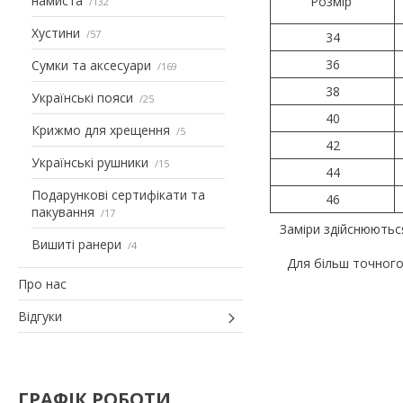
намиста
Розмір
132
Хустини
57
34
36
Сумки та аксесуари
169
38
Українські пояси
25
40
Крижмо для хрещення
5
42
Українські рушники
15
44
Подарункові сертифікати та
46
пакування
17
Заміри здійснюютьс
Вишиті ранери
4
Для більш точного
Про нас
Відгуки
ГРАФІК РОБОТИ