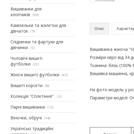
Вишиванки для
хлопчиків
999
Камізельки та жилетки для
Опис
Характе
дівчаток
79
Спіднички та фартухи для
дівчинки
12
Вишиванка жіноча "Н
Розміри євро від 34 д
Чоловічі вишиті
футболки
231
Тканина: бязь (100% 
Вишивка машинна, хр
Жіночі вишиті футболки
472
Вишиті корсети
88
На фото модель у роз
Колекція "Сплетіння"
13
Параметри моделі: Ог 
Парні вишиванки
172
Віночки, обручі
148
Українські традиційні