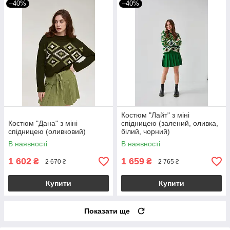
–40%
–40%
Костюм "Лайт" з міні
Костюм "Дана" з міні
спідницею (залений, оливка,
спідницею (оливковий)
білий, чорний)
В наявності
В наявності
1 602
1 659
₴
₴
2 670 ₴
2 765 ₴
Купити
Купити
Показати ще