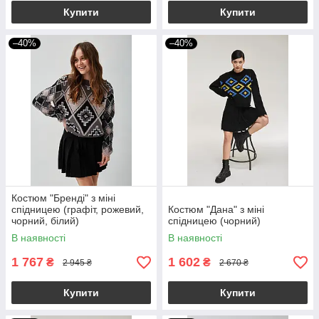
Купити
Купити
–40%
–40%
Костюм "Бренді" з міні
спідницею (графіт, рожевий,
Костюм "Дана" з міні
чорний, білий)
спідницею (чорний)
В наявності
В наявності
1 767
1 602
₴
₴
2 945 ₴
2 670 ₴
Купити
Купити