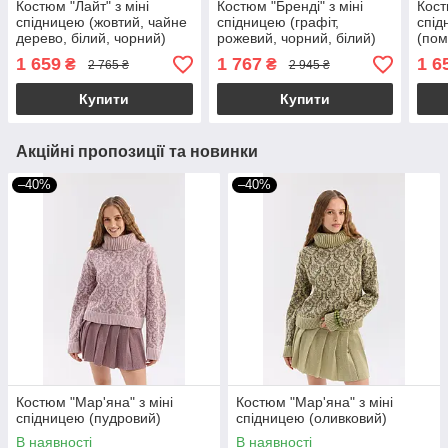
Костюм "Лайт" з міні
Костюм "Бренді" з міні
Кост
спідницею (жовтий, чайне
спідницею (графіт,
спід
дерево, білий, чорний)
рожевий, чорний, білий)
(пом
біли
1 659
1 767
1 6
₴
₴
2 765 ₴
2 945 ₴
Купити
Купити
Акційні пропозиції та новинки
–40%
–40%
Костюм "Мар'яна" з міні
Костюм "Мар'яна" з міні
спідницею (пудровий)
спідницею (оливковий)
В наявності
В наявності