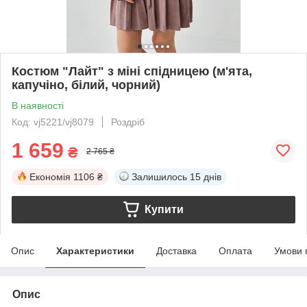
Костюм "Лайт" з міні спідницею (м'ята,
капучіно, білий, чорний)
В наявності
Код: vj5221/vj8079
Роздріб
1 659
₴
2 765 ₴
Економія
1106 ₴
Залишилось
15 днів
Купити
Опис
Характеристики
Доставка
Оплата
Умови 
Опис