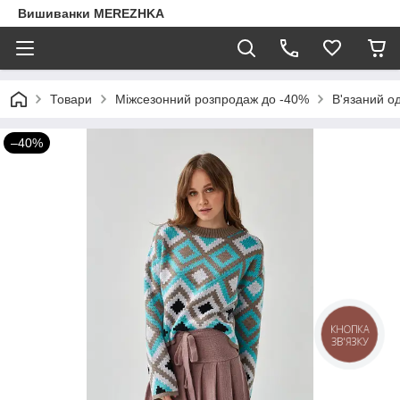
Вишиванки MEREZHKA
Товари
Міжсезонний розпродаж до -40%
В'язаний о
–40%
КНОПКА
ЗВ'ЯЗКУ