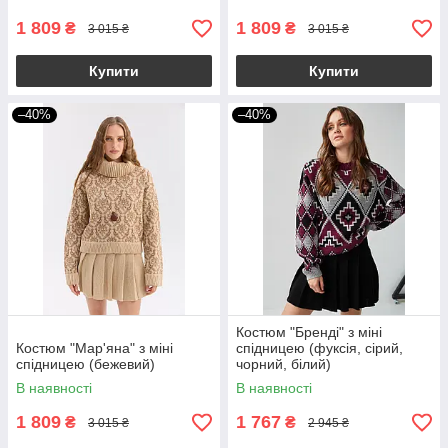
1 809
1 809
₴
₴
3 015 ₴
3 015 ₴
Купити
Купити
–40%
–40%
Костюм "Бренді" з міні
Костюм "Мар'яна" з міні
спідницею (фуксія, сірий,
спідницею (бежевий)
чорний, білий)
В наявності
В наявності
1 809
1 767
₴
₴
3 015 ₴
2 945 ₴