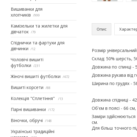
Вишиванки для
хлопчиків
999
Камізельки та жилетки для
Опис
Характе
дівчаток
79
Спіднички та фартухи для
дівчинки
12
Розмір універсальний
Склад: 50% шерсть, 5
Чоловічі вишиті
футболки
231
Довжина по спинці - 5
Довжина рукава від г
Жіночі вишиті футболки
472
Ширина по грудях - 58
Вишиті корсети
88
Колекція "Сплетіння"
13
Довжина спідниці - 42
Об'єм в поясі - 66 см
Парні вишиванки
172
Заміри здійснюються
Віночки, обручі
148
см.
Для більш точного п
Українські традиційні