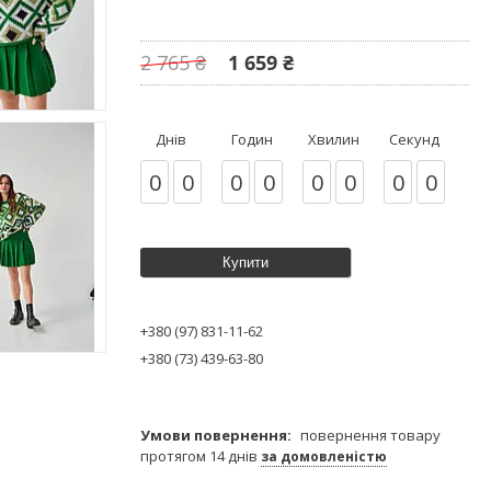
2 765 ₴
1 659 ₴
Днів
Годин
Хвилин
Секунд
0
0
0
0
0
0
0
0
Купити
+380 (97) 831-11-62
+380 (73) 439-63-80
повернення товару
протягом 14 днів
за домовленістю