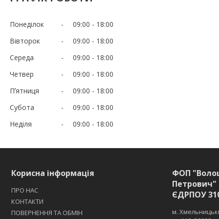
Понеділок
09:00
18:00
Вівторок
09:00
18:00
Середа
09:00
18:00
Четвер
09:00
18:00
Пʼятниця
09:00
18:00
Субота
09:00
18:00
Неділя
09:00
18:00
Корисна інформація
ФОП "Воло
Петрович" 
ПРО НАС
ЄДРПОУ 31
КОНТАКТИ
м. Хмельницьки
ПОВЕРНЕННЯ ТА ОБМІН