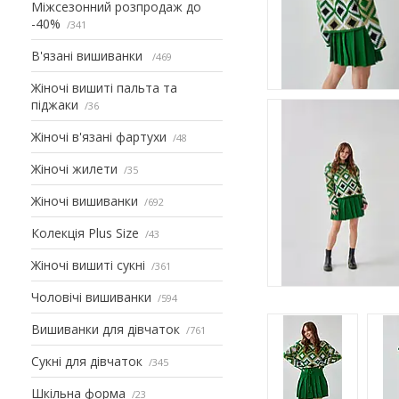
Міжсезонний розпродаж до
-40%
341
В'язані вишиванки
469
Жіночі вишиті пальта та
піджаки
36
Жіночі в'язані фартухи
48
Жіночі жилети
35
Жіночі вишиванки
692
Колекція Plus Size
43
Жіночі вишиті сукні
361
Чоловічі вишиванки
594
Вишиванки для дівчаток
761
Сукні для дівчаток
345
Шкільна форма
23