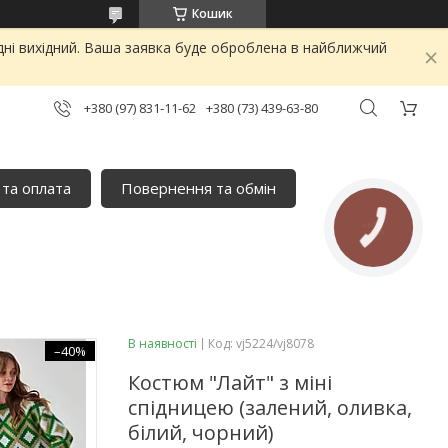
Кошик
дні вихідний. Ваша заявка буде оброблена в найближчий
+380 (97) 831-11-62
+380 (73) 439-63-80
 та оплата
Повернення та обмін
КНОПКА
ЗВ'ЯЗКУ
В наявності
Код:
vj5224/vj8078
–40%
Костюм "Лайт" з міні
спідницею (залений, оливка,
білий, чорний)