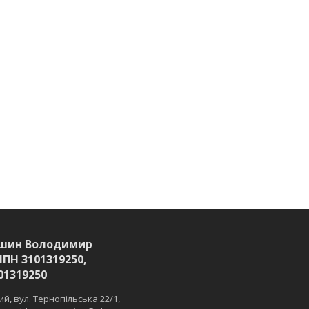
шин Володимир
ІПН 3101319250,
01319250
й, вул. Тернопільська 22/1,