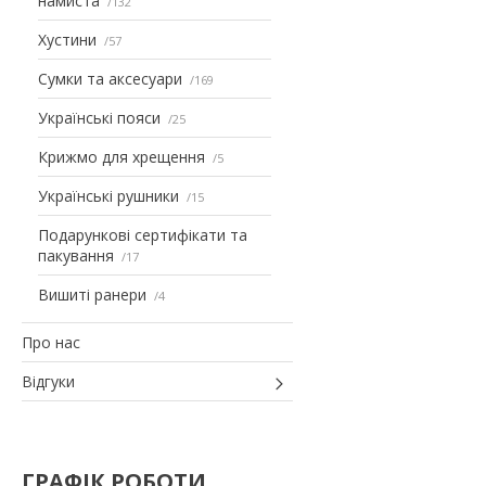
намиста
132
Хустини
57
Сумки та аксесуари
169
Українські пояси
25
Крижмо для хрещення
5
Українські рушники
15
Подарункові сертифікати та
пакування
17
Вишиті ранери
4
Про нас
Відгуки
ГРАФІК РОБОТИ