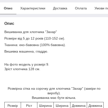
Опис
Характеристики
Доставка
Оплата
Умови п
Опис
Вишиванка для хлопчика "Захар"
Розміри від 5 до 12 років (110-152 см).
Тканина: еко-бавовна (100% бавовна).
Вишивка машинна, гладдю.
На фото модель у розмірі 9.
Зріст хлопчика 128 см.
Розмірна сітка на сорочку для хлопчика "Захар" (заміри по
виробу).
Вишиванка має бути вільна.
Розмір
Ріст
Ширина
Ширина
Довжина
Довжина