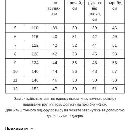
по
плечей,
рукава
виробу,
грудях,
см
від
см
см
плеча,
см
5
110
39
30
39
46
6
116
40
31
42
49
7
122
42
32
44
51
8
128
42
33
45
53
9
134
44
35
46
56
10
140
44
36
48
57
11
146
46
38
50
58
12
152
47
39
51
60
Заміри здійснюються по одному екземпляру кожного розміру
вишиванки вручну, тому допустима похибка +-2 см.
Для більш точного підбору розміру ви можете звернутись за допомогою
до наших менеджерів.
Приховати