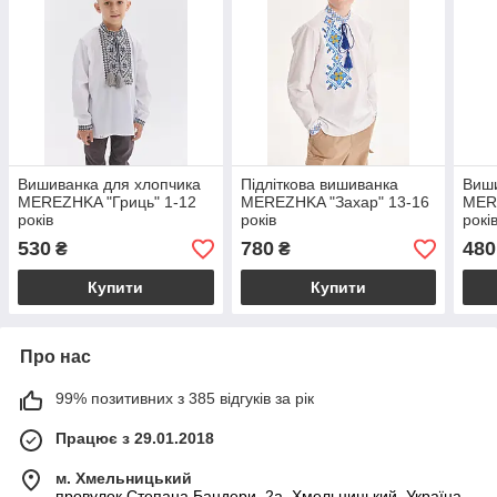
Вишиванка для хлопчика
Підліткова вишиванка
Виши
MEREZHKA "Гриць" 1-12
MEREZHKA "Захар" 13-16
MERE
років
років
рокі
530
780
480
₴
₴
Купити
Купити
Про нас
99% позитивних з 385 відгуків за рік
Працює з 29.01.2018
м. Хмельницький
провулок Степана Бандери, 2a, Хмельницький, Україна