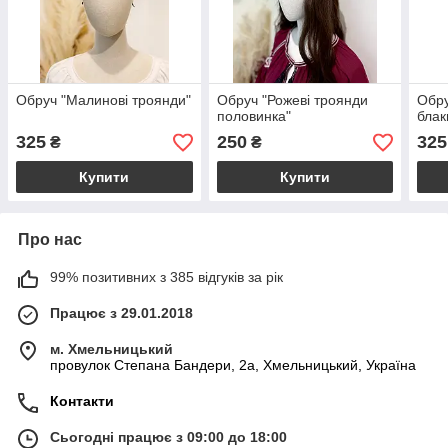
Обруч "Малинові троянди"
Обруч "Рожеві троянди
Обру
половинка"
блак
325
250
325
₴
₴
Купити
Купити
Про нас
99% позитивних з 385 відгуків за рік
Працює з 29.01.2018
м. Хмельницький
провулок Степана Бандери, 2a, Хмельницький, Україна
Контакти
Сьогодні працює з 09:00 до 18:00