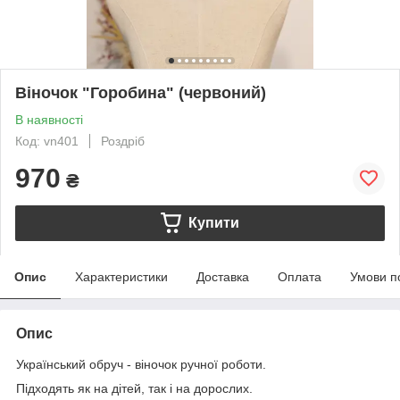
Віночок "Горобина" (червоний)
В наявності
Код: vn401
Роздріб
970
₴
Купити
Опис
Характеристики
Доставка
Оплата
Умови п
Опис
Український обруч - віночок ручної роботи.
Підходять як на дітей, так і на дорослих.