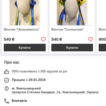
Віночок "Незалежність"
Віночок "Соняшники"
Віно
540
540
900
₴
₴
Купити
Купити
Про нас
99% позитивних з 385 відгуків за рік
Працює з 29.01.2018
м. Хмельницький
провулок Степана Бандери, 2a, Хмельницький, Україна
Контакти