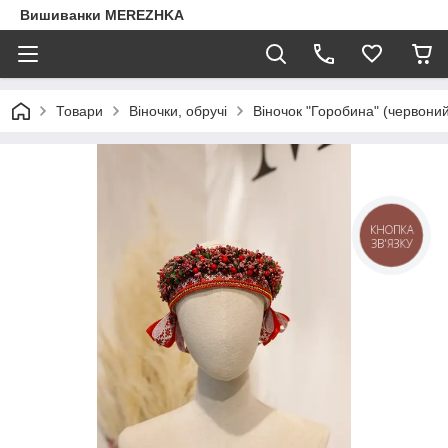
Вишиванки MEREZHKA
Товари
Віночки, обручі
Віночок "Горобина" (червони
КНОПКА
ЗВ'ЯЗКУ