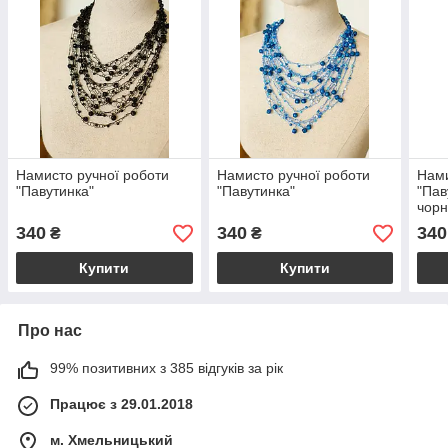
Намисто ручної роботи
Намисто ручної роботи
Нами
"Павутинка"
"Павутинка"
"Пав
чор
340
340
340
₴
₴
Купити
Купити
Про нас
99% позитивних з 385 відгуків за рік
Працює з 29.01.2018
м. Хмельницький