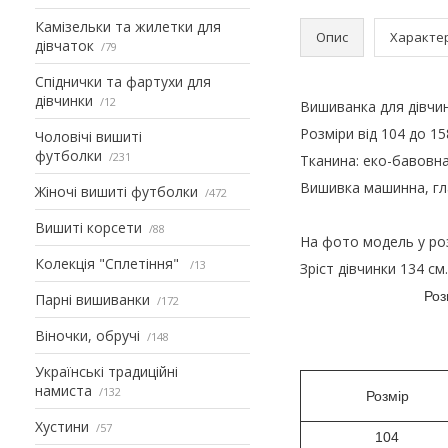
Камізельки та жилетки для
Опис
Характе
дівчаток
79
Спіднички та фартухи для
дівчинки
12
Вишиванка для дівчи
Розміри від 104 до 15
Чоловічі вишиті
футболки
231
Тканина: еко-бавовна
Вишивка машинна, гл
Жіночі вишиті футболки
472
Вишиті корсети
88
На фото модель у роз
Колекція "Сплетіння"
13
Зріст дівчинки 134 см.
Роз
Парні вишиванки
172
Віночки, обручі
148
Українські традиційні
намиста
132
Розмір
Хустини
57
104