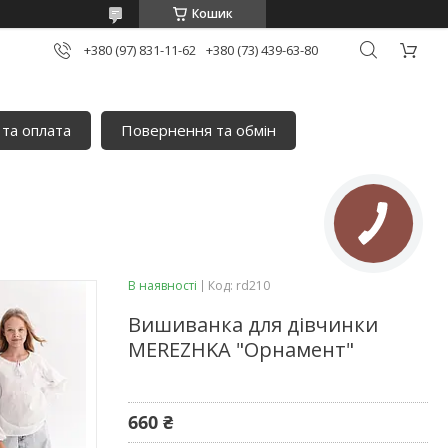
Кошик
+380 (97) 831-11-62
+380 (73) 439-63-80
 та оплата
Повернення та обмін
В наявності
Код:
rd210
Вишиванка для дівчинки
MEREZHKA "Орнамент"
660 ₴