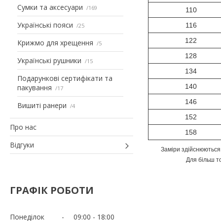
Сумки та аксесуари
169
110
Українські пояси
116
25
122
Крижмо для хрещення
5
128
Українські рушники
15
134
Подарункові сертифікати та
140
пакування
17
146
Вишиті ранери
4
152
Про нас
158
Відгуки
Заміри здійснюються 
Для більш т
ГРАФІК РОБОТИ
Понеділок
09:00
18:00