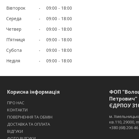
Вівторок
09:00
18:00
Середа
09:00
18:00
Четвер
09:00
18:00
Пʼятниця
09:00
18:00
Субота
09:00
18:00
Неділя
09:00
18:00
Корисна інформація
ФОП "Воло
Петрович" 
ПРО НАС
ЄДРПОУ 31
КОНТАКТИ
м. Хмельницьки
ПОВЕРНЕННЯ ТА ОБМІН
кв.110, 29000,
ДОСТАВКА ТА ОПЛАТА
+380 (68) 206 46
ВІДГУКИ
ФОТО ВІДГУКИ