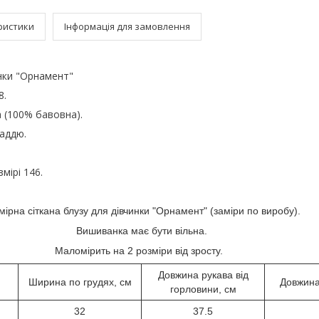
ристики
Інформація для замовлення
нки "Орнамент"
8.
 (100% бавовна).
аддю.
мірі 146.
мірна сіткана блузу для дівчинки "Орнамент" (заміри по виробу).
Вишиванка має бути вільна.
Маломірить на 2 розміри від зросту.
Довжина рукава від
Ширина по грудях, см
Довжина
горловини, см
32
37.5