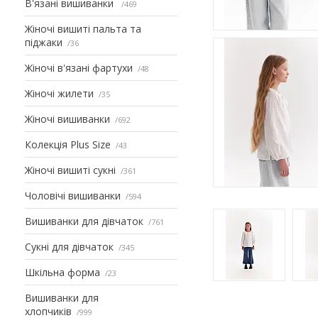
В'язані вишиванки
469
Жіночі вишиті пальта та
піджаки
36
Жіночі в'язані фартухи
48
Жіночі жилети
35
Жіночі вишиванки
692
Колекція Plus Size
43
Жіночі вишиті сукні
361
Чоловічі вишиванки
594
Вишиванки для дівчаток
761
Сукні для дівчаток
345
Шкільна форма
23
Вишиванки для
хлопчиків
999