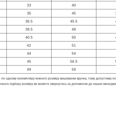
33
40
35
45
36.5
45.5
38.5
48
40.5
50
42
51
44
54
45
56.5
49
59
по одному екземпляру кожного розміру вишиванки вручну, тому допустима пох
очного підбору розміру ви можете звернутись за допомогою до наших менедже