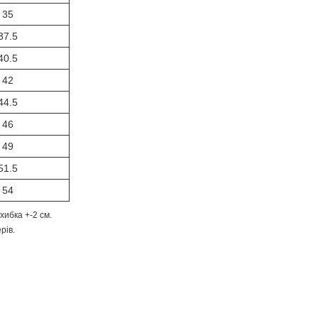
35
37.5
40.5
42
44.5
46
49
51.5
54
ибка +-2 см.
рів.