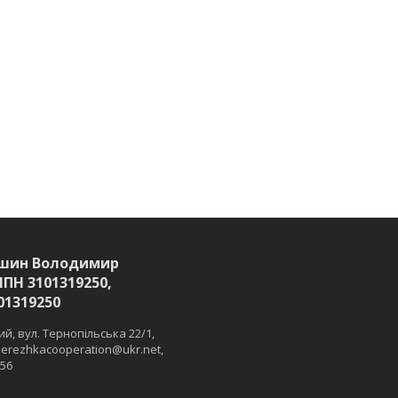
шин Володимир
ІПН 3101319250,
01319250
й, вул. Тернопільська 22/1,
 merezhkacooperation@ukr.net,
 56