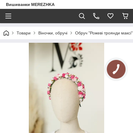
Вишиванки MEREZHKA
Товари
Віночки, обручі
Обруч "Рожеві троянди максі"
КНОПКА
ЗВ'ЯЗКУ