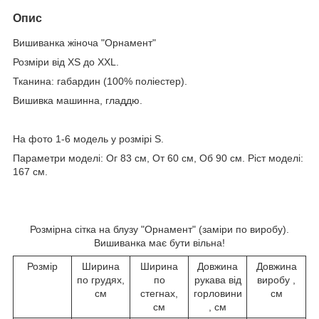
Опис
Вишиванка жіноча "Орнамент"
Розміри від XS до ХХL.
Тканина: габардин (100% поліестер).
Вишивка машинна, гладдю.
На фото 1-6 модель у розмірі S.
Параметри моделі: Ог 83 см, От 60 см, Об 90 см. Ріст моделі:
167 см.
Розмірна сітка на блузу "Орнамент" (заміри по виробу).
Вишиванка має бути вільна!
Розмір
Ширина
Ширина
Довжина
Довжина
по грудях,
по
рукава від
виробу ,
см
стегнах,
горловини
см
см
, см