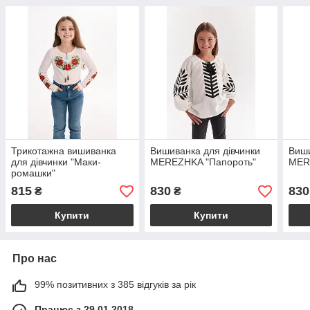
Трикотажна вишиванка
Вишиванка для дівчинки
Виши
для дівчинки "Маки-
MEREZHKA "Папороть"
MER
ромашки"
815
830
830
₴
₴
Купити
Купити
Про нас
99% позитивних з 385 відгуків за рік
Працює з 29.01.2018