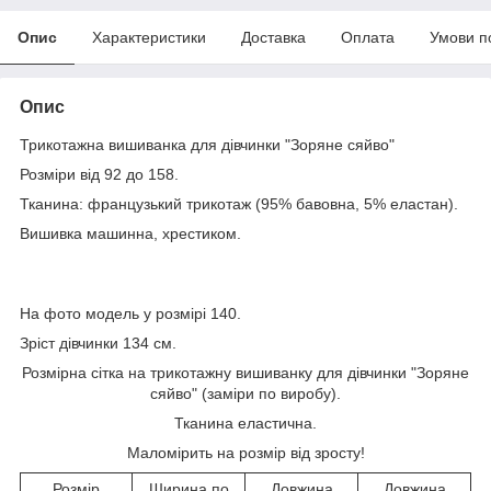
Опис
Характеристики
Доставка
Оплата
Умови п
Опис
Трикотажна вишиванка для дівчинки "Зоряне сяйво"
Розміри від 92 до 158.
Тканина: французький трикотаж (95% бавовна, 5% еластан).
Вишивка машинна, хрестиком.
На фото модель у розмірі 140.
Зріст дівчинки 134 см.
Розмірна сітка на трикотажну вишиванку для дівчинки "Зоряне
сяйво" (заміри по виробу).
Тканина еластична.
Маломірить на розмір від зросту!
Розмір
Ширина по
Довжина
Довжина