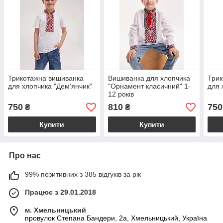
Трикотажна вишиванка
Вишиванка для хлопчика
Трик
для хлопчика "Дем'янчик"
"Орнамент класичний" 1-
для 
12 років
750
810
750
₴
₴
Купити
Купити
Про нас
99% позитивних з 385 відгуків за рік
Працює з 29.01.2018
м. Хмельницький
провулок Степана Бандери, 2a, Хмельницький, Україна