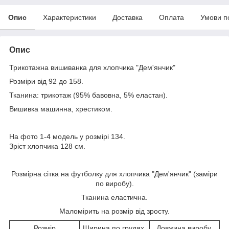
Опис
Характеристики
Доставка
Оплата
Умови п
Опис
Трикотажна вишиванка для хлопчика "Дем'янчик"
Розміри від 92 до 158.
Тканина: трикотаж (95% бавовна, 5% еластан).
Вишивка машинна, хрестиком.
На фото 1-4 модель у розмірі 134.
Зріст хлопчика 128 см.
Розмірна сітка на футболку для хлопчика "Дем'янчик" (заміри
по виробу).
Тканина еластична.
Маломірить на розмір від зросту.
Розмір
Ширина по грудях,
Довжина виробу,