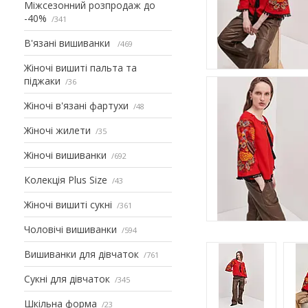
Міжсезонний розпродаж до
-40%
341
В'язані вишиванки
469
Жіночі вишиті пальта та
піджаки
36
Жіночі в'язані фартухи
48
Жіночі жилети
35
Жіночі вишиванки
692
Колекція Plus Size
43
Жіночі вишиті сукні
361
Чоловічі вишиванки
594
Вишиванки для дівчаток
761
Сукні для дівчаток
345
Шкільна форма
23