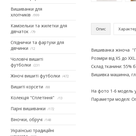
Вишиванки для
хлопчиків
999
Камізельки та жилетки для
Опис
Характе
дівчаток
79
Спіднички та фартухи для
дівчинки
12
Вишиванка жіноча "П
Розміри від XS до XXL
Чоловічі вишиті
футболки
231
Склад тканини: 55% б
Вишивка машинна, гл
Жіночі вишиті футболки
472
Вишиті корсети
88
На фото 1-6 модель у 
Колекція "Сплетіння"
13
Параметри моделі: Ог 
Парні вишиванки
172
Віночки, обручі
148
Українські традиційні