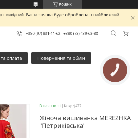
Кошик
дні вихідний. Ваша заявка буде оброблена в найближчий
+380 (97) 831-11-62
+380 (73) 439-63-80
 та оплата
Повернення та обмін
КНОПКА
ЗВ'ЯЗКУ
В наявності
Код:
rj477
Жіноча вишиванка MEREZHKA
"Петриківська"