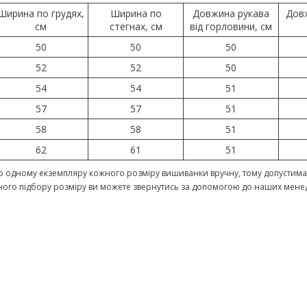
Ширина по грудях,
Ширина по
Довжина рукава
Дов
см
стегнах, см
від горловини, см
50
50
50
52
52
50
54
54
51
57
57
51
58
58
51
62
61
51
 одному екземпляру кожного розміру вишиванки вручну, тому допустима 
ного підбору розміру ви можете звернутись за допомогою до наших мене