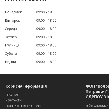
Понеділок
09:00
18:00
Вівторок
09:00
18:00
Середа
09:00
18:00
Четвер
09:00
18:00
Пʼятниця
09:00
18:00
Субота
09:00
18:00
Неділя
09:00
18:00
Корисна інформація
ФОП "Воло
Петрович" 
ПРО НАС
ЄДРПОУ 31
КОНТАКТИ
м. Хмельницьки
ПОВЕРНЕННЯ ТА ОБМІН