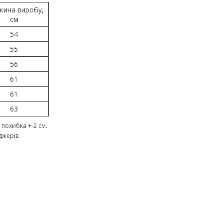
жина виробу,
см
54
55
56
61
61
63
похибка +-2 см.
джерів.