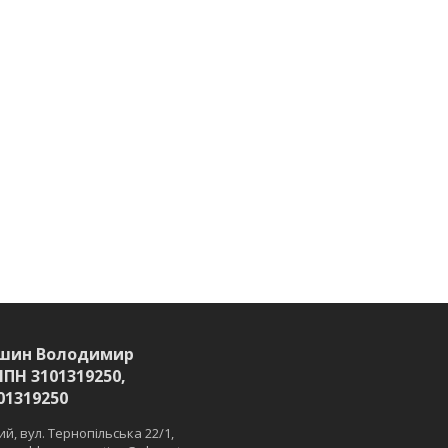
шин Володимир
ІПН 3101319250,
01319250
й, вул. Тернопільська 22/1,