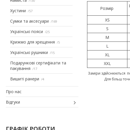
намиста
130
Розмір
Хустини
57
XS
Сумки та аксесуари
169
S
Українські пояси
25
M
Крижмо для хрещення
5
L
Українські рушники
15
XL
Подарункові сертифікати та
XXL
пакування
17
Заміри здійснюються по
Вишиті ранери
Для більш точ
4
Про нас
Відгуки
ГРАФІК РОБОТИ