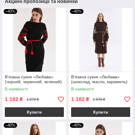
Акційні пропозиції та новинки
–40%
–40%
В'язана сукня «Любава»
В'язана сукня «Любава»
(чорний, червоний, зелений)
(шоколад, масло, карамель)
В наявності
В наявності
1 182
1 182
₴
₴
1 970 ₴
1 970 ₴
Купити
Купити
–40%
–40%