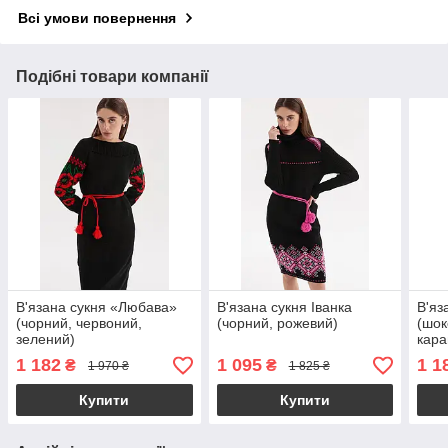
Всі умови повернення
Подібні товари компанії
В'язана сукня «Любава»
В'язана сукня Іванка
В'яз
(чорний, червоний,
(чорний, рожевий)
(шок
зелений)
кара
1 182
1 095
1 1
₴
₴
1 970 ₴
1 825 ₴
Купити
Купити