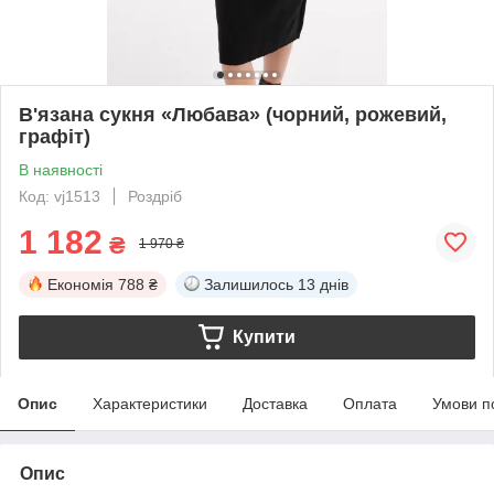
В'язана сукня «Любава» (чорний, рожевий,
графіт)
В наявності
Код: vj1513
Роздріб
1 182
₴
1 970 ₴
Економія
788 ₴
Залишилось
13 днів
Купити
Опис
Характеристики
Доставка
Оплата
Умови п
Опис