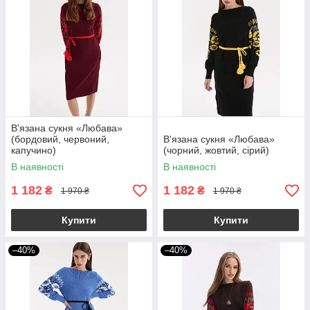
В'язана сукня «Любава»
(бордовий, червоний,
В'язана сукня «Любава»
капучино)
(чорний, жовтий, сірий)
В наявності
В наявності
1 182
1 182
₴
₴
1 970 ₴
1 970 ₴
Купити
Купити
–40%
–40%