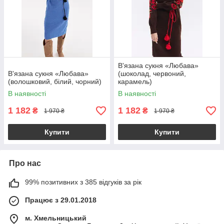
В'язана сукня «Любава»
В'язана сукня «Любава»
(шоколад, червоний,
(волошковий, білий, чорний)
карамель)
В наявності
В наявності
1 182
1 182
₴
₴
1 970 ₴
1 970 ₴
Купити
Купити
Про нас
99% позитивних з 385 відгуків за рік
Працює з 29.01.2018
м. Хмельницький