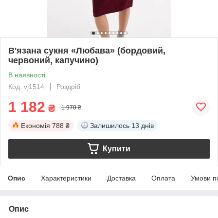
В'язана сукня «Любава» (бордовий,
червоний, капучино)
В наявності
Код: vj1514
Роздріб
1 182
₴
1 970 ₴
Економія
788 ₴
Залишилось
13 днів
Купити
Опис
Характеристики
Доставка
Оплата
Умови п
Опис