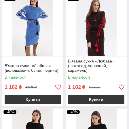
В'язана сукня «Любава»
В'язана сукня «Любава»
(шоколад, червоний,
(волошковий, білий, чорний)
карамель)
В наявності
В наявності
1 182
1 182
₴
₴
1 970 ₴
1 970 ₴
Купити
Купити
–40%
–40%