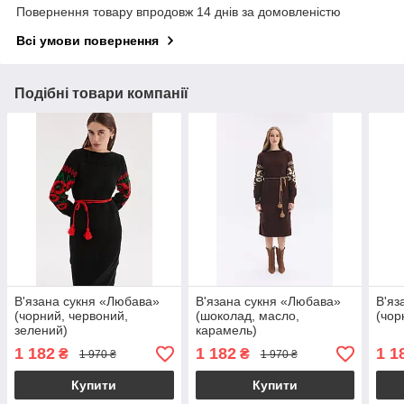
Повернення товару впродовж 14 днів за домовленістю
Всі умови повернення
Подібні товари компанії
В'язана сукня «Любава»
В'язана сукня «Любава»
В'яз
(чорний, червоний,
(шоколад, масло,
(чор
зелений)
карамель)
1 182
1 182
1 1
₴
₴
1 970 ₴
1 970 ₴
Купити
Купити