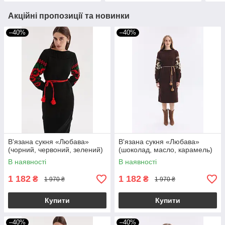
Акційні пропозиції та новинки
–40%
–40%
В'язана сукня «Любава»
В'язана сукня «Любава»
(чорний, червоний, зелений)
(шоколад, масло, карамель)
В наявності
В наявності
1 182
1 182
₴
₴
1 970 ₴
1 970 ₴
Купити
Купити
–40%
–40%