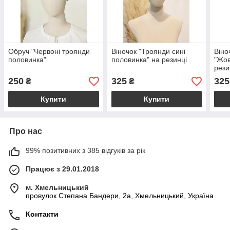
Обруч "Червоні троянди
Віночок "Троянди сині
Віно
половинка"
половинка" на резинці
"Жов
рези
250
325
325
₴
₴
Купити
Купити
Про нас
99% позитивних з 385 відгуків за рік
Працює з 29.01.2018
м. Хмельницький
провулок Степана Бандери, 2a, Хмельницький, Україна
Контакти