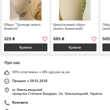
Обруч "Троянди жовто-
Кришталевий обруч
Обру
блакитні"
(жовто-блакитний)
(жов
325
685
505
₴
₴
Купити
Купити
Про нас
99% позитивних з 385 відгуків за рік
Працює з 29.01.2018
м. Хмельницький
провулок Степана Бандери, 2a, Хмельницький, Україна
Контакти