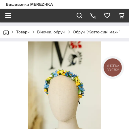
Вишиванки MEREZHKA
Товари
Віночки, обручі
Обруч "Жовто-сині маки"
КНОПКА
ЗВ'ЯЗКУ