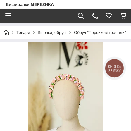
Вишиванки MEREZHKA
Товари
Віночки, обручі
Обруч "Персикові троянди"
КНОПКА
ЗВ'ЯЗКУ