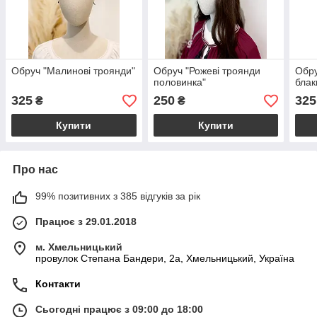
Обруч "Малинові троянди"
Обруч "Рожеві троянди
Обру
половинка"
блак
325
250
325
₴
₴
Купити
Купити
Про нас
99% позитивних з 385 відгуків за рік
Працює з 29.01.2018
м. Хмельницький
провулок Степана Бандери, 2a, Хмельницький, Україна
Контакти
Сьогодні працює з 09:00 до 18:00