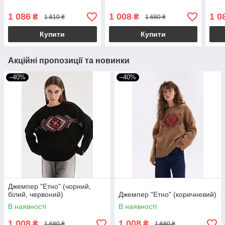
1 086
1 008
1 0
₴
₴
1 810 ₴
1 680 ₴
Купити
Купити
Акційні пропозиції та новинки
–40%
–40%
Джемпер "Етно" (чорний,
білий, червоний)
Джемпер "Етно" (коричневий)
В наявності
В наявності
1 008
1 008
₴
₴
1 680 ₴
1 680 ₴