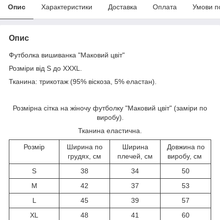
Опис
Характеристики
Доставка
Оплата
Умови п
Опис
Футболка вишиванка "Маковий цвіт"
Розміри від S до XXXL.
Тканина: трикотаж (95% віскоза, 5% еластан).
Розмірна сітка на жіночу футболку "Маковий цвіт" (заміри по
виробу).
Тканина еластична.
Розмір
Ширина по
Ширина
Довжина по
грудях, см
плечей, см
виробу, см
S
38
34
50
M
42
37
53
L
45
39
57
XL
48
41
60