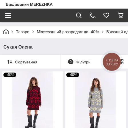
Вишиванки MEREZHKA
Товари
Міжсезонний розпродаж до -40%
В'язаний о
Сукня Олена
КНОПКА
Сортування
0
Фільтри
ЗВ'ЯЗКУ
–40%
–40%