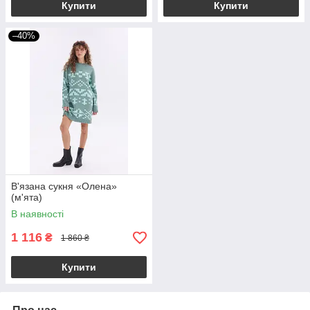
Купити
Купити
–40%
В'язана сукня «Олена»
(м'ята)
В наявності
1 116
₴
1 860 ₴
Купити