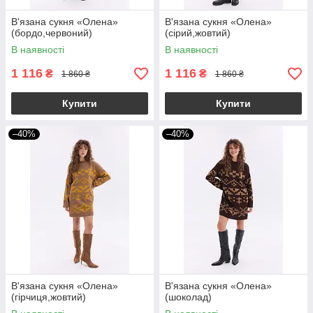
В'язана сукня «Олена»
В'язана сукня «Олена»
(бордо,червоний)
(сірий,жовтий)
В наявності
В наявності
1 116
1 116
₴
₴
1 860 ₴
1 860 ₴
Купити
Купити
–40%
–40%
В'язана сукня «Олена»
В'язана сукня «Олена»
(гірчиця,жовтий)
(шоколад)