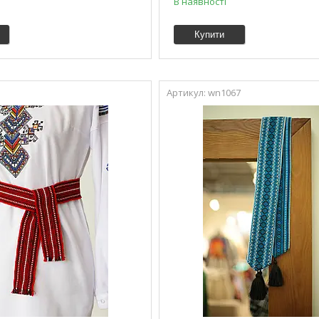
В наявності
Купити
7
wn1067