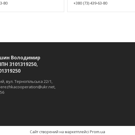
63-80
+380 (73) 439-63-80
шин Володимир
ІПН 3101319250,
01319250
й, вул. Тернопільська 22/1,
 merezhkacooperation@ukr.net,
 56
Prom.ua
Сайт створений на маркетплейсі