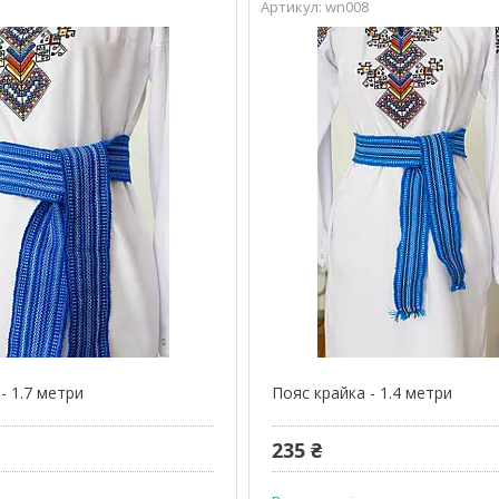
6
wn008
- 1.7 метри
Пояс крайка - 1.4 метри
235 ₴