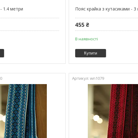
- 1.4 метри
Пояс крайка з кутасиками - 3
455 ₴
В наявності
Купити
0
wn1079