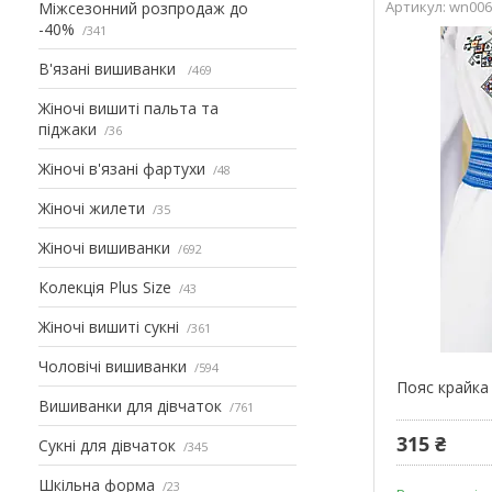
wn00
Міжсезонний розпродаж до
-40%
341
В'язані вишиванки
469
Жіночі вишиті пальта та
піджаки
36
Жіночі в'язані фартухи
48
Жіночі жилети
35
Жіночі вишиванки
692
Колекція Plus Size
43
Жіночі вишиті сукні
361
Чоловічі вишиванки
594
Пояс крайка 
Вишиванки для дівчаток
761
315 ₴
Сукні для дівчаток
345
Шкільна форма
23