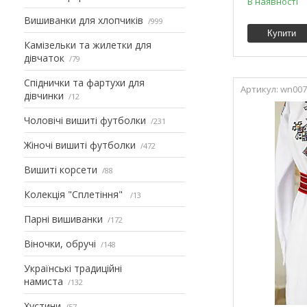
В наявності
Вишиванки для хлопчиків
999
Купити
Камізельки та жилетки для
дівчаток
79
Спіднички та фартухи для
wn00
дівчинки
12
Чоловічі вишиті футболки
231
Жіночі вишиті футболки
472
Вишиті корсети
88
Колекція "Сплетіння"
13
Парні вишиванки
172
Віночки, обручі
148
Українські традиційні
намиста
132
Хустини
57