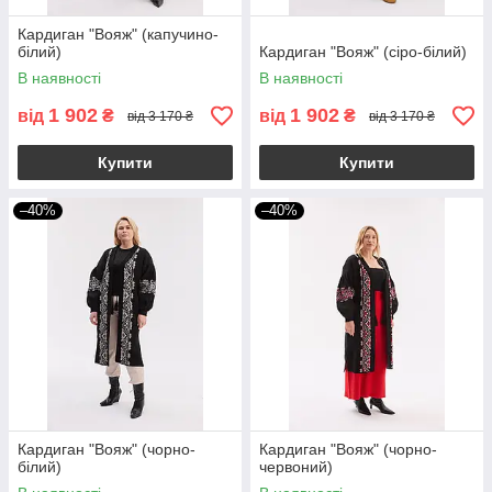
Кардиган "Вояж" (капучино-
білий)
Кардиган "Вояж" (сіро-білий)
В наявності
В наявності
1 902
1 902
від
₴
від
₴
від 3 170 ₴
від 3 170 ₴
Купити
Купити
–40%
–40%
Кардиган "Вояж" (чорно-
Кардиган "Вояж" (чорно-
білий)
червоний)