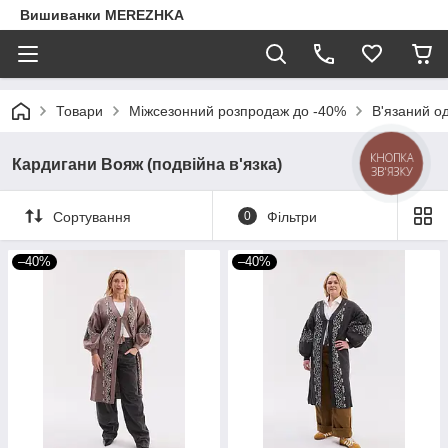
Вишиванки MEREZHKA
Товари
Міжсезонний розпродаж до -40%
В'язаний о
КНОПКА
Кардигани Вояж (подвійна в'язка)
ЗВ'ЯЗКУ
Сортування
0
Фільтри
–40%
–40%